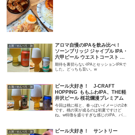
アロマ自慢のIPAを飲み比べ！
お酒・せんべろ・旅
ソーンブリッジ ジャイプル IPA・
六甲ビール ウエストコースト セ
ッション IPA
期待を裏切らないIPAとセッションIPAで
した。どっちも旨い。w
ビール大好き！ J-CRAFT
お酒・せんべろ・旅
HOPPING ももふわIPA、THE軽
井沢ビール 桜花爛漫プレミアム
今回は桃に桜と、春っぽいイメージの2本
です。桃の実が成るのは初夏ですけど
ね。w特徴を盛りすぎな感じのIPA、バラ
ンス重視のピルスナーと、対照的な2本で
した。※お酒は二十歳を過ぎてから。J-
CRAFT HOPPING ももふわIPAももふ
ビール大好き！ サントリー
お酒・せんべろ・旅
わ...