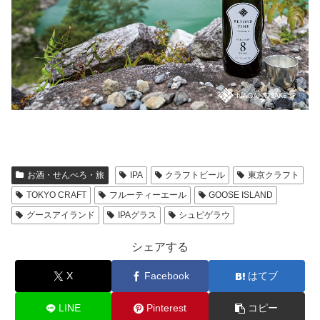
お酒・せんべろ・旅
IPA
クラフトビール
東京クラフト
TOKYO CRAFT
フルーティーエール
GOOSE ISLAND
グースアイランド
IPAグラス
シュピゲラウ
シェアする
X
Facebook
はてブ
LINE
Pinterest
コピー