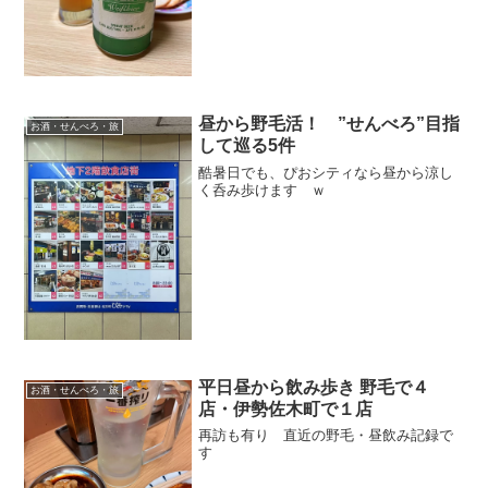
昼から野毛活！ ”せんべろ”目指
お酒・せんべろ・旅
して巡る5件
酷暑日でも、ぴおシティなら昼から涼し
く呑み歩けます ｗ
平日昼から飲み歩き 野毛で４
お酒・せんべろ・旅
店・伊勢佐木町で１店
再訪も有り 直近の野毛・昼飲み記録で
す