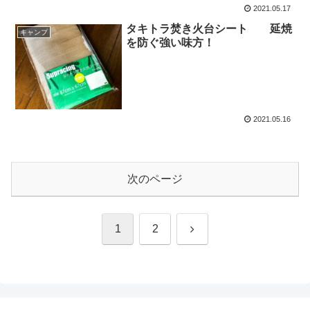
2021.05.17
タキトラ焚き火台シート 延焼
キャンプ
を防ぐ強い味方！
2021.05.16
次のページ
次
1
2
へ