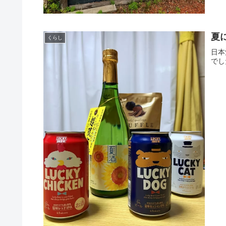
夏
くらし
日本
でし