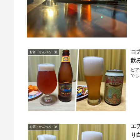
コ
お酒・せんべろ・旅
飲
ビア
でし
エ
お酒・せんべろ・旅
り