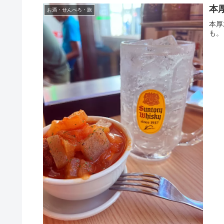
本
お酒・せんべろ・旅
本厚
も。