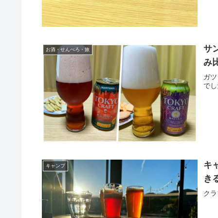
サン
お酒・せんべろ・旅
み
ガツ
でし
キ
キャンプ
き
クラ