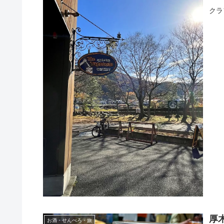
クラ
厚
お酒・せんべろ・旅