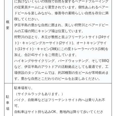
に負けないくらいの情熱で自然を愛するベアードブルーイング
の従業員チームにより運営されています。個性あふれるベアー
ドビールを楽しみながら、修善寺の素晴らしい自然を存分に満
喫してください。
概
伊豆半島の豊かな自然に囲まれ、美しい狩野川とベアードビー
要
ルの工場の間にキャンプ場は位置しています。
狩野川のほとり、木立が整然と並ぶフリーテントサイト(24サイ
ト)・キャンピングカーサイト(2サイト)、オートキャンプサイ
ト(11サイト)・キャビン(3棟)にこの度トレーラーハウス(1棟)を
加え、合計41サイトをご用意しています。
ハイキングやサイクリング、バードウォッチング、そしてBBQ
など、伊豆半島のアウトドアの活動拠点としても最適です。工
場併設のタップルームでは、約20種類の生ビールが常時飲めま
す。豊かな自然とこだわりのビールをお楽しみください。
駐車場有り。
（サイクルラックもあります。）
駐
バイク、自動車などはフリーテントサイト内へは乗り入れ不
車
可。
場
自転車はサイト持ち込みOK、敷地内は降りて歩いてくださ