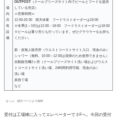
OUTPOST
（クールブリーズサイト内でビールとフードを提供
場
している売店）
内
≪営業時間≫
共
12:00-20:30 雨天休業 フードラストオーダーは19:00
有
※冬季(1～3月)は12:00－19:00 フードラストオーダーは18:00
設
※ビールは量り売りも行っています。ぜひグラウラーをお持ち
備
ください。
薪・炭無人販売所（ウエストコーストサイト入口、現金のみ）
シャワー（無料。10:00～12:00は清掃のため使用できません）
自動販売機2ヶ所（クールブリーズサイト洗い場およびウエス
トコーストサイト洗い場、24時間利用可能、現金のみ）
洗い場
炭捨て場
など
なっぷ 紹介ページより抜粋
受付は工場棟に入ってエレベーターで３Fへ。今回の受付