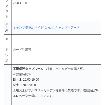
ク
7:00-11:00
ア
ウ
ト
予
キャンプ場予約サイト”なっぷ” キャンプベアード
約
カ
ー
ド
カード利用可
決
済
工場併設タップルーム
試飲、ボトルビール購入可。
≪営業時間≫
日～木 10:00-19:00
金土 10:00-20:00
工場およびブルワリーガーデン修善寺は禁煙です。喫煙所は3F
エレベーター横にございます。