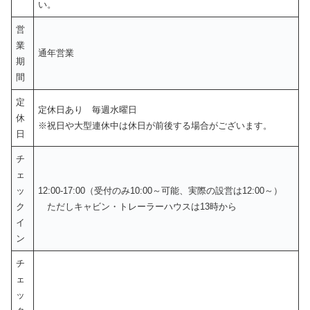
い。
営
業
通年営業
期
間
定
定休日あり 毎週水曜日
休
※祝日や大型連休中は休日が前後する場合がございます。
日
チ
ェ
ッ
12:00-17:00（受付のみ10:00～可能、実際の設営は12:00～）
ク
ただしキャビン・トレーラーハウスは13時から
イ
ン
チ
ェ
ッ