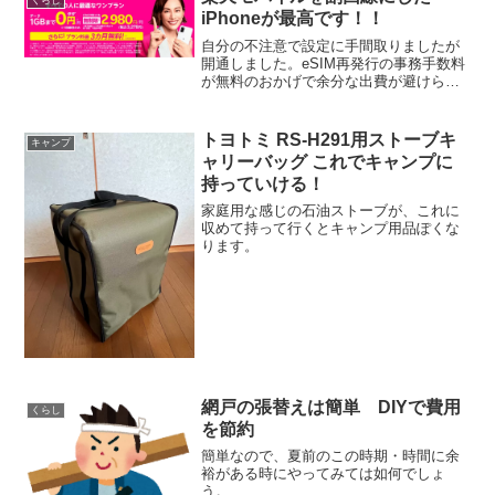
iPhoneが最高です！！
自分の不注意で設定に手間取りましたが
開通しました。eSIM再発行の事務手数料
が無料のおかげで余分な出費が避けられ
ました。
トヨトミ RS-H291用ストーブキ
キャンプ
ャリーバッグ これでキャンプに
持っていける！
家庭用な感じの石油ストーブが、これに
収めて持って行くとキャンプ用品ぽくな
ります。
網戸の張替えは簡単 DIYで費用
くらし
を節約
簡単なので、夏前のこの時期・時間に余
裕がある時にやってみては如何でしょ
う。