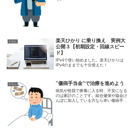
楽天ひかり に乗り換え 実例大
くらし
公開３【初期設定・回線スピー
ド】
IPv4で使い始めました。楽天ひかりは
IPv4のままでも十分使えた！
”傷病手当金”で治療を進めよう
くらし
病気や怪我で療養に入る時、不安になる
のは家計のことです。組合健保や協会け
んぽに加入している方なら幸い傷病手当
金が申請できます。制度を有効に使って
治療に進んでいきましょう！