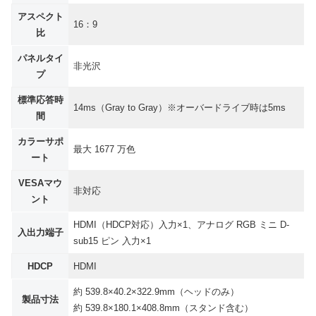
アスペクト
16：9
比
パネルタイ
非光沢
プ
標準応答時
14ms（Gray to Gray）※オーバードライブ時は5ms
間
カラーサポ
最大 1677 万色
ート
VESAマウ
非対応
ント
HDMI（HDCP対応）入力×1、アナログ RGB ミニ D-
入出力端子
sub15 ピン 入力×1
HDCP
HDMI
約 539.8×40.2×322.9mm（ヘッドのみ）
製品寸法
約 539.8×180.1×408.8mm（スタンド含む）