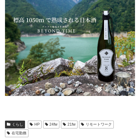
くらし
HP
24fw
21fw
リモートワーク
在宅勤務