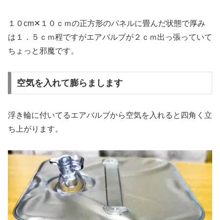
１０cm✕１０ｃｍの正方形のパネルに畳んだ状態で厚み
は１．５ｃｍ程ですがエアバルブが２ｃｍ出っ張っていて
ちょっと邪魔です。
空気を入れて膨らまします
浮き輪に付いてるエアバルブから空気を入れると四角く立
ち上がります。