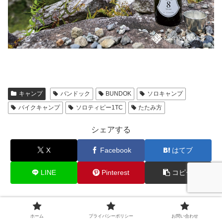
キャンプ
バンドック
BUNDOK
ソロキャンプ
バイクキャンプ
ソロティピー1TC
たたみ方
シェアする
X
Facebook
はてブ
LINE
Pinterest
コピー
nimojiをフォローする
ホーム
プライバシーポリシー
お問い合わせ