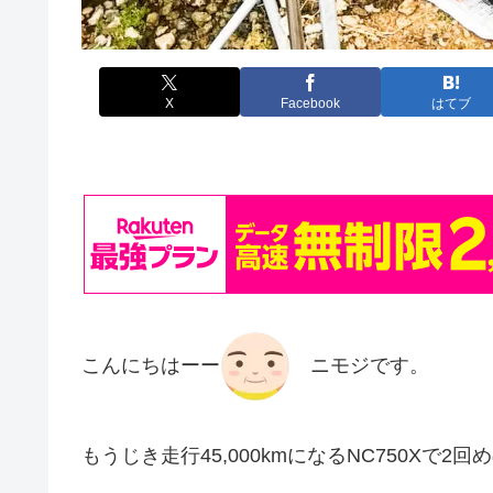
X
Facebook
はてブ
こんにちはーー
ニモジです。
もうじき走行45,000kmになるNC750Xで