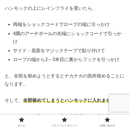
ハンモックの上にレインフライを置いたら、
両端をショックコードでロープの端に引っかけ
4隅のアーチポールの先端にショックコードで引っか
け
サイド・底面をマジックテープで貼り付けて
ロープの端から2～3本目に裏からフックを引っかけ
と、全部を留めようとするとナカナカの箇所留めることに
なります。
そして、
全部留めてしまうとハンモックに入れません。
w
レインフライは入口でない方を全部留めて、入口側はマジ
ックテープだけ留めるのが現実的です。
ホーム
プライバシーポリシー
お問い合わせ