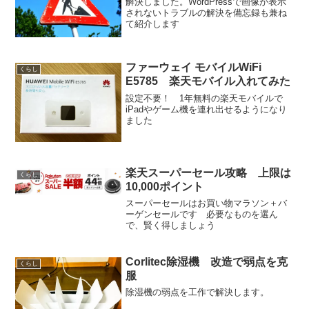
解決しました。WordPressで画像が表示
されないトラブルの解決を備忘録も兼ね
て紹介します
ファーウェイ モバイルWiFi
くらし
E5785 楽天モバイル入れてみた
設定不要！ 1年無料の楽天モバイルで
iPadやゲーム機を連れ出せるようになり
ました
楽天スーパーセール攻略 上限は
くらし
10,000ポイント
スーパーセールはお買い物マラソン＋バ
ーゲンセールです 必要なものを選ん
で、賢く得しましょう
Corlitec除湿機 改造で弱点を克
くらし
服
除湿機の弱点を工作で解決します。