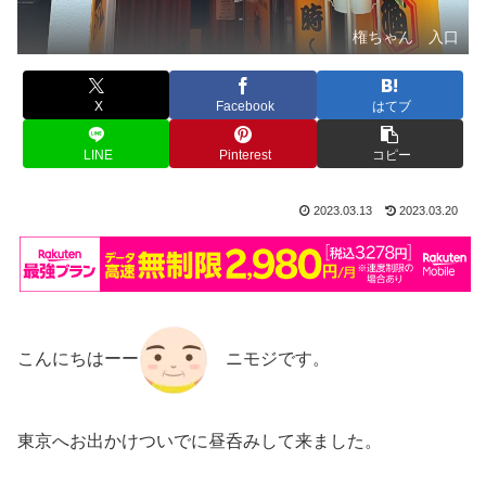
権ちゃん 入口
X
Facebook
はてブ
LINE
Pinterest
コピー
2023.03.13
2023.03.20
こんにちはーー
ニモジです。
東京へお出かけついでに昼呑みして来ました。