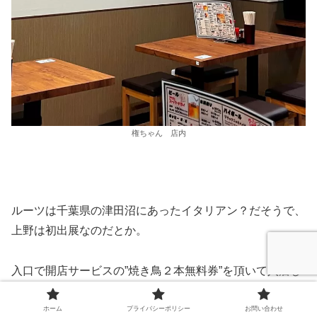
権ちゃん 店内
ルーツは千葉県の津田沼にあったイタリアン？だそうで、
上野は初出展なのだとか。
入口で開店サービスの”焼き鳥２本無料券”を頂いて入店し
ました。日替わりで１０円メニューも提供しているのだと
か。私が行った日はアジフライが１０円メニューでした。
ホーム
プライバシーポリシー
お問い合わせ