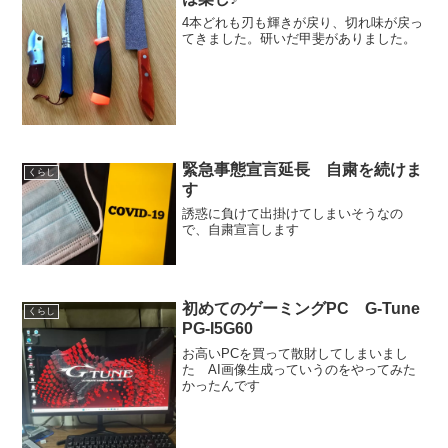
4本どれも刃も輝きが戻り、切れ味が戻っ
てきました。研いだ甲斐がありました。
緊急事態宣言延長 自粛を続けま
くらし
す
誘惑に負けて出掛けてしまいそうなの
で、自粛宣言します
初めてのゲーミングPC G-Tune
くらし
PG-I5G60
お高いPCを買って散財してしまいまし
た AI画像生成っていうのをやってみた
かったんです