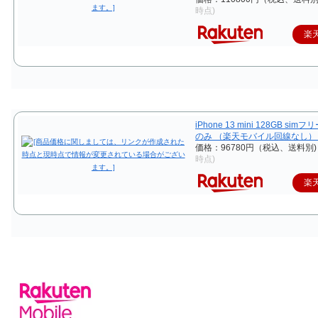
時点)
楽
iPhone 13 mini 128GB si
のみ （楽天モバイル回線なし）
価格：96780円（税込、送料別)
時点)
楽