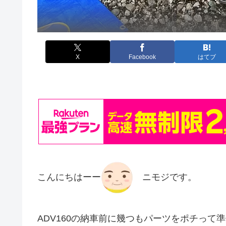
X
Facebook
はてブ
こんにちはーー
ニモジです。
ADV160の納車前に幾つもパーツをポチっ