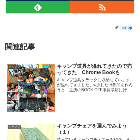
nimoji
関連記事
キャンプ道具が溢れてきたので売
キャンプ
ってきた Chrome Bookも
キャンプ道具をラックに収納しています
が溢れてきました。w少しだけ隙間を作ろ
うと、近所のBOOK OFF系買取店に行っ
てきました。テント、テーブル、チェ
ア の３点を売ってきた手放したキャン
プ道具３点テントはSTAR HOMEという
メーカーの二...
キャンプチェアを選んでみよう
キャンプ
（１）
持っているキャンプチェアーを紹介しま