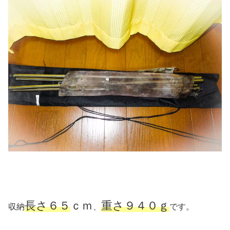
長さ６５
ｃｍ
重さ９４０ｇ
収納
、
です。