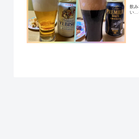
飲み
い…