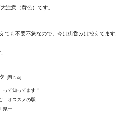
拡大注意（黄色）です。
考えても不要不急なので、今は街呑みは控えてます。
す。
次
 って知ってます？
む オススメの駅
川県ー