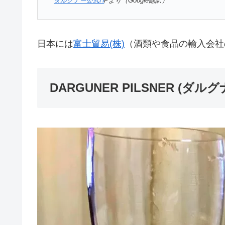
ダルグナー公式H
Pより（Google翻訳）
日本には
富士貿易(株)
（酒類や食品の輸入会社
DARGUNER PILSNER (ダ