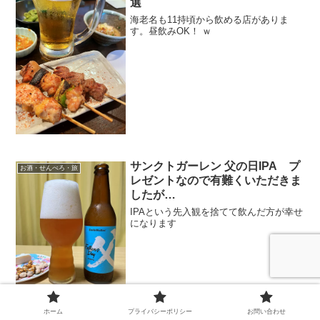
選
海老名も11持頃から飲める店がありま
す。昼飲みOK！ ｗ
サンクトガーレン 父の日IPA プ
お酒・せんべろ・旅
レゼントなので有難くいただきま
したが…
IPAという先入観を捨てて飲んだ方が幸せ
になります
ホーム
プライバシーポリシー
お問い合わせ