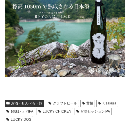
お酒・せんべろ・旅
クラフトビール
黄桜
Kizakura
旨味レッドIPA
LUCKY CHICKEN
旨味セッションIPA
LUCKY DOG