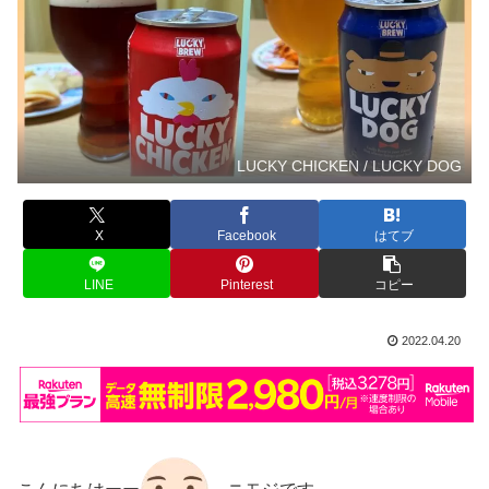
LUCKY CHICKEN / LUCKY DOG
X
Facebook
はてブ
LINE
Pinterest
コピー
2022.04.20