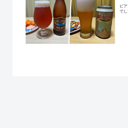
ビア
でし