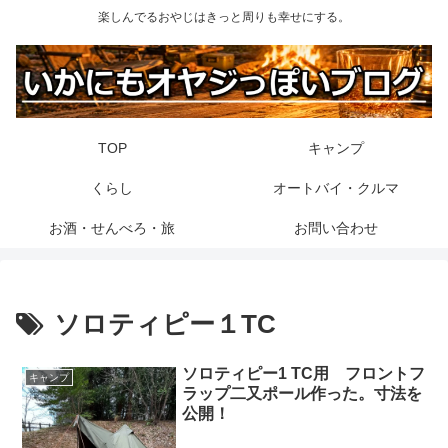
楽しんでるおやじはきっと周りも幸せにする。
TOP
キャンプ
くらし
オートバイ・クルマ
お酒・せんべろ・旅
お問い合わせ
ソロティピー１TC
ソロティピー1 TC用 フロントフ
キャンプ
ラップ二又ポール作った。寸法を
公開！