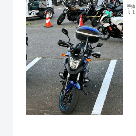
手痛
りま