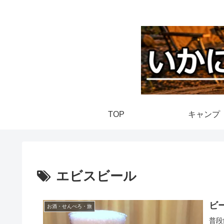
TOP
キャンプ
エビスビール
ビ
お酒・せんべろ・旅
普段