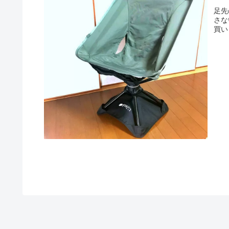
足先
さな
買い