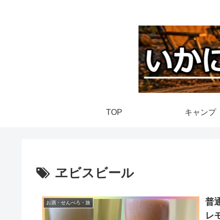
TOP
キャンプ
ヱビスビール
普
お酒・せんべろ・旅
レ