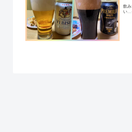
飲み
い…